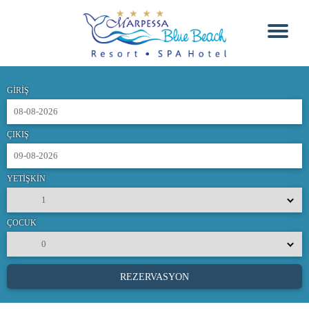
GİRİŞ
ÇIKIŞ
YETİŞKİN
ÇOCUK