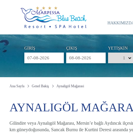
HAKKIMIZD
GİRİŞ
ÇIKIŞ
YETİŞKİN
Ana Sayfa
Genel Bakiş
Aynaligöl Mağarasi
AYNALIGÖL MAĞARA
Gilindire veya Aynalıgöl Mağarası, Mersin’e bağlı Aydıncık ilçesi
km güneydoğusunda, Sancak Burnu ile Kurtini Deresi arasında yer