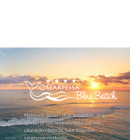
Muhteşem denizi , sıcak kumsalları , doğa
sporları ile tatil beklentilerinizi çok üste
çıkarabileceğiniz bu bakir bölgeden
vazgeçemeyeceksiniz.