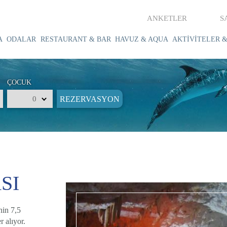
ANKETLER
S
A
ODALAR
RESTAURANT & BAR
HAVUZ & AQUA
AKTİVİTELER &
ÇOCUK
SI
nin 7,5
 alıyor.