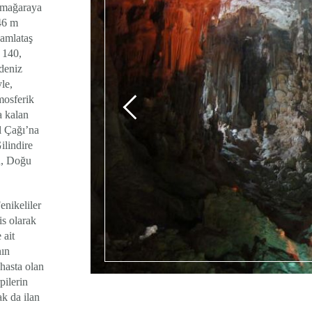
 mağaraya
 46 m
damlataş
 140,
 deniz
le,
mosferik
a kalan
l Çağı’na
Gilindire
in, Doğu
enikeliler
is olarak
 ait
nın
 hasta olan
pilerin
ak da ilan