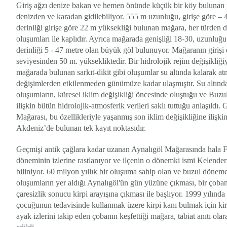
Giriş ağzı denize bakan ve hemen önünde küçük bir köy bulunan
denizden ve karadan gidilebiliyor. 555 m uzunluğu, girişe göre –
derinliği girişe göre 22 m yüksekliği bulunan mağara, her türden 
oluşumları ile kaplıdır. Ayrıca mağarada genişliği 18-30, uzunluğu
derinliği 5 - 47 metre olan büyük göl bulunuyor. Mağaranın girişi
seviyesinden 50 m. yüksekliktedir. Bir hidrolojik rejim değişikliğiy
mağarada bulunan sarkıt-dikit gibi oluşumlar su altında kalarak at
değişimlerden etkilenmeden günümüze kadar ulaşmıştır. Su altınd
oluşumların, küresel iklim değişikliği öncesinde oluştuğu ve Buzu
ilişkin bütün hidrolojik-atmosferik verileri saklı tuttuğu anlaşıldı. 
Mağarası, bu özellikleriyle yaşanmış son iklim değişikliğine ilişk
Akdeniz’de bulunan tek kayıt noktasıdır.
Geçmişi antik çağlara kadar uzanan Aynalıgöl Mağarasında hala F
döneminin izlerine rastlanıyor ve ilçenin o dönemki ismi Kelender
biliniyor. 60 milyon yıllık bir oluşuma sahip olan ve buzul döneme
oluşumların yer aldığı Aynalıgöl'ün gün yüzüne çıkması, bir çoba
çaresizlik sonucu kirpi arayışına çıkması ile başlıyor. 1999 yılında
çocuğunun tedavisinde kullanmak üzere kirpi kanı bulmak için kir
ayak izlerini takip eden çobanın keşfettiği mağara, tabiat anıtı olar