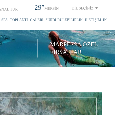
29°
DİL SEÇİNİZ
MERSİN
ANAL TUR
 SPA
TOPLANTI
GALERİ
SÜRDÜRÜLEBİLİRLİK
İLETİŞİM
İK
MARPESSA ÖZEL
FIRSATLAR