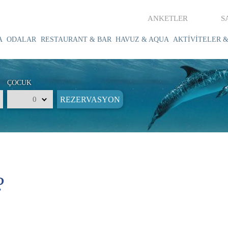
ANKETLER
S
A
ODALAR
RESTAURANT & BAR
HAVUZ & AQUA
AKTİVİTELER &
ÇOCUK
?