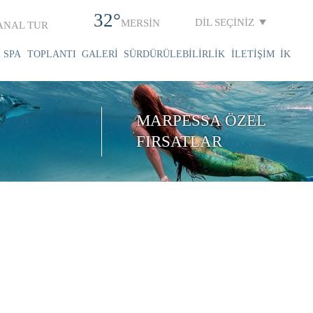
32°
DİL SEÇİNİZ
MERSİN
ANAL TUR
 SPA
TOPLANTI
GALERİ
SÜRDÜRÜLEBİLİRLİK
İLETİŞİM
İK
MARPESSA ÖZEL
FIRSATLAR