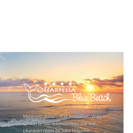
Muhteşem denizi , sıcak kumsalları , doğa
sporları ile tatil beklentilerinizi çok üste
çıkarabileceğiniz bu bakir bölgeden